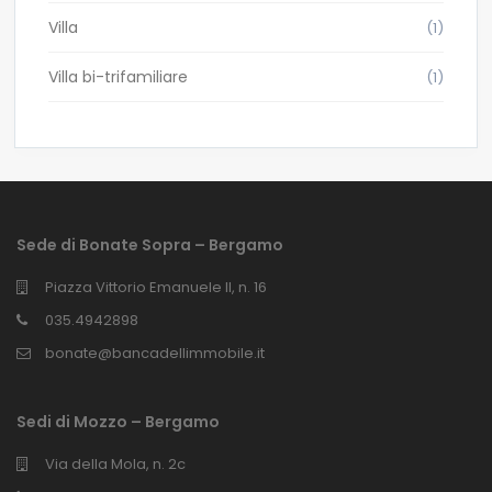
Villa
(1)
Villa bi-trifamiliare
(1)
Sede di Bonate Sopra – Bergamo
Piazza Vittorio Emanuele II, n. 16
035.4942898
bonate@bancadellimmobile.it
Sedi di Mozzo – Bergamo
Via della Mola, n. 2c