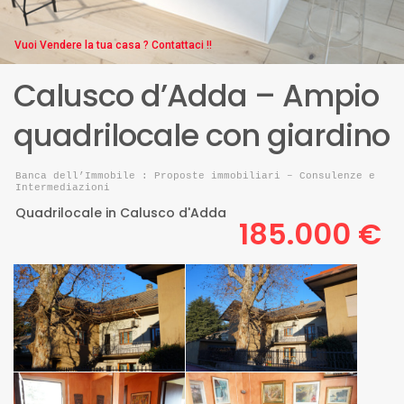
Vuoi Vendere la tua casa ? Contattaci !!
Calusco d’Adda – Ampio
quadrilocale con giardino
Banca dell’Immobile : Proposte immobiliari – Consulenze e
Intermediazioni
Quadrilocale
in
Calusco d'Adda
185.000 €