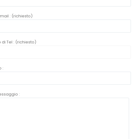
mail : (richiesto)
i Tel : (richiesto)
 :
messaggio :