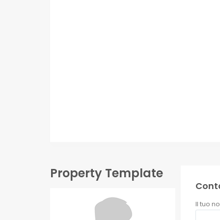
Property Template
Cont
Il tuo n