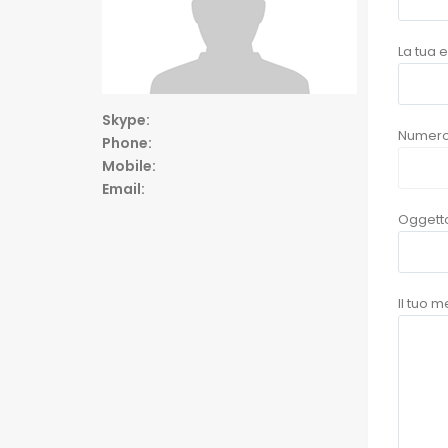
La tua e
Skype:
Numero d
Phone:
Mobile:
Email:
Oggetto
Il tuo 