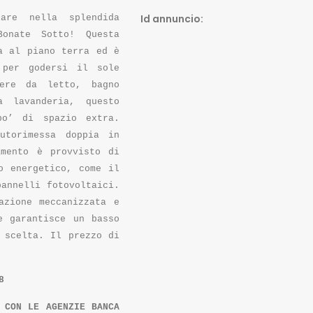
Id annuncio:
iare nella splendida
onate Sotto! Questa
a al piano terra ed è
 per godersi il sole
ere da letto, bagno
a lavanderia, questo
po’ di spazio extra.
utorimessa doppia in
amento è provvisto di
o energetico, come il
annelli fotovoltaici.
azione meccanizzata e
e garantisce un basso
 scelta. Il prezzo di
8
 CON LE AGENZIE BANCA