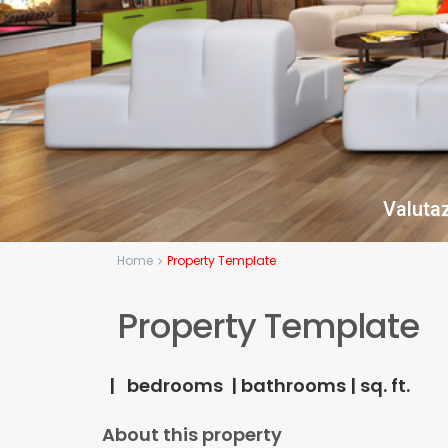
Valutaz
Home
Property Template
Property Template
| bedrooms | bathrooms | sq. ft.
About this property