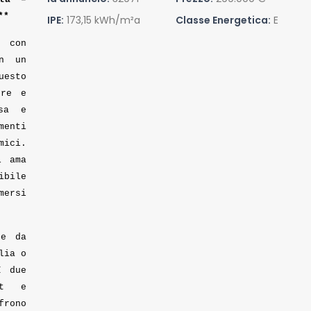
**
IPE:
173,15 kWh/m²a
Classe Energetica:
E
 con
in un
uesto
ere e
osa e
menti
mici.
i ama
ibile
mersi
re da
lia o
I due
rt e
rono