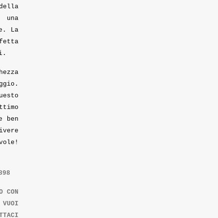
della
e una
e. La
fetta
i.
hezza
ggio.
uesto
ttimo
e ben
ivere
vole!
898
O CON
 VUOI
TTACI