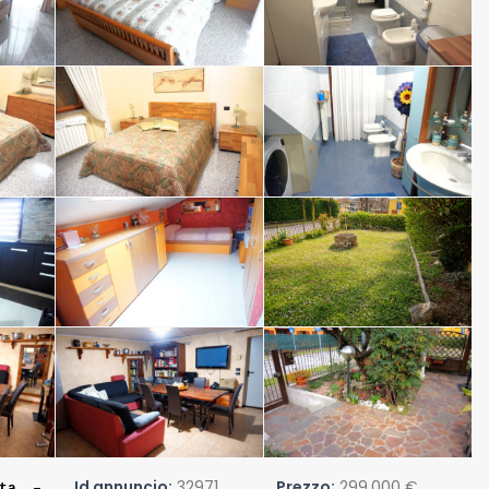
Id annuncio:
32971
Prezzo:
299.000 €
ita –