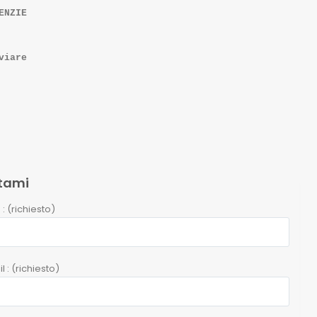
ENZIE
viare
tami
 : (richiesto)
l : (richiesto)