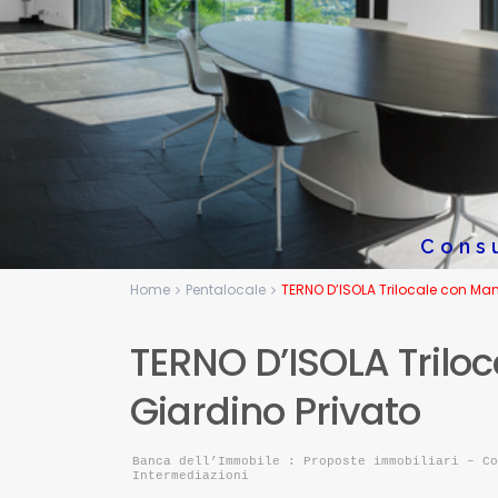
Cons
Home
Pentalocale
TERNO D’ISOLA Trilocale con Ma
TERNO D’ISOLA Trilo
Giardino Privato
Banca dell’Immobile : Proposte immobiliari – Co
Intermediazioni