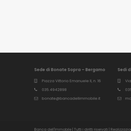
Sede di Bonate Sopra – Bergamo
Sedi 
Piazza Vittorio Emanuele II, n. 16
Via
035.4942898
03
bonate@bancadellimmobile.it
mo
Banca dell'Immobile | Tutti i diritti riservati | Realizza