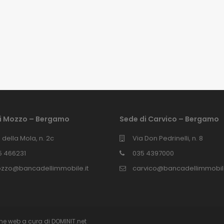
di Mozzo – Bergamo
Sede di Carvico – Bergamo
 della Mola, n. 2c
Via Don Pedrinelli, n. 8
5 466231
035 4397000
zzo@bancadellimmobile.it
carvico@bancadellimmobile
zione web a cura di DOMINIT.net