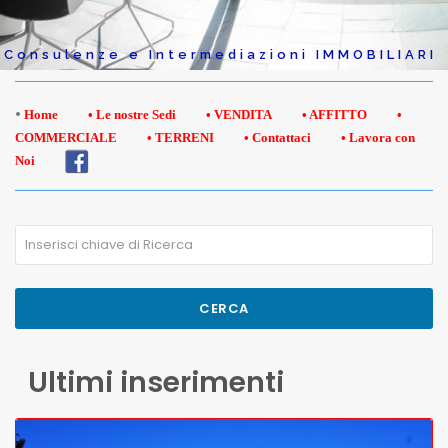
Consulenze e Intermediazioni IMMOBILIARI
•
Home
• Le nostre Sedi
• VENDITA
• AFFITTO
•
COMMERCIALE
• TERRENI
• Contattaci
• Lavora con
Noi
CERCA
Ultimi inserimenti