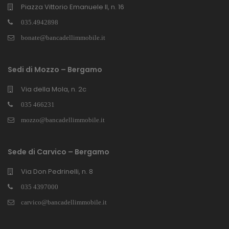
Piazza Vittorio Emanuele II, n. 16
035.4942898
bonate@bancadellimmobile.it
Sedi di Mozzo – Bergamo
Via della Mola, n. 2c
035 466231
mozzo@bancadellimmobile.it
Sede di Carvico – Bergamo
Via Don Pedrinelli, n. 8
035 4397000
carvico@bancadellimmobile.it